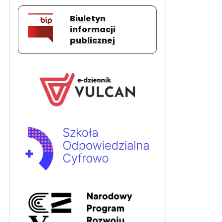
Biuletyn
informacji
publicznej