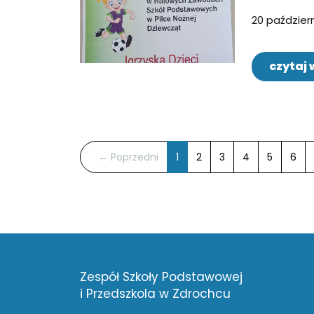
20 paździer
czytaj 
← Poprzedni
1
(aktualna)
2
3
4
5
6
Zespół Szkoły Podstawowej
i Przedszkola w Zdrochcu