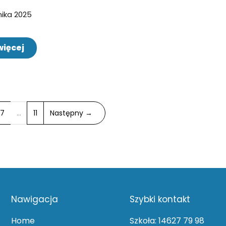
nika 2025
więcej
7
…
11
Następny →
Nawigacja
Szybki kontakt
Home
Szkoła: 14627 79 98