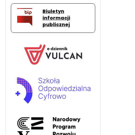
Biuletyn
informacji
publicznej