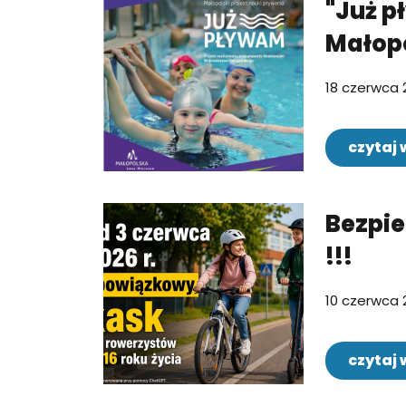
"Już p
Małopo
18 czerwca 
czytaj 
Bezpi
!!!
10 czerwca 
czytaj 