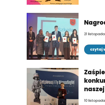
Nagro
21 listopad
czytaj 
Zaśpie
konku
naszej
10 listopad