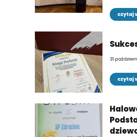
czytaj 
Sukce
31 paździer
czytaj 
Halow
Podsta
dziew