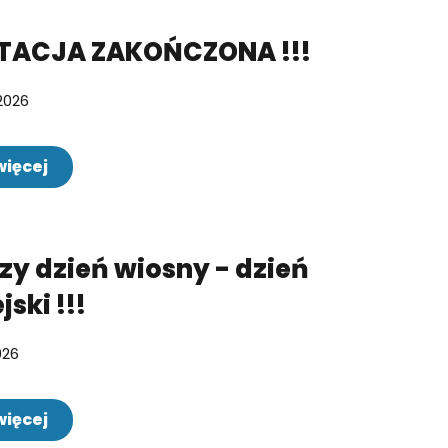
TACJA ZAKOŃCZONA !!!
2026
więcej
zy dzień wiosny - dzień
ski !!!
026
więcej