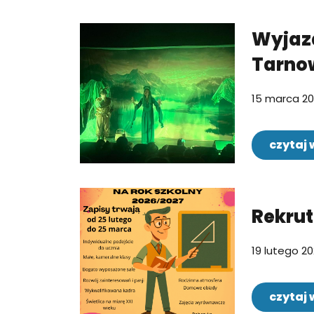
Wyjazd
Tarno
15 marca 2
czytaj 
Rekrut
19 lutego 2
czytaj 