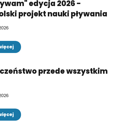
ływam" edycja 2026 -
lski projekt nauki pływania
2026
więcej
eczeństwo przede wszystkim
2026
więcej