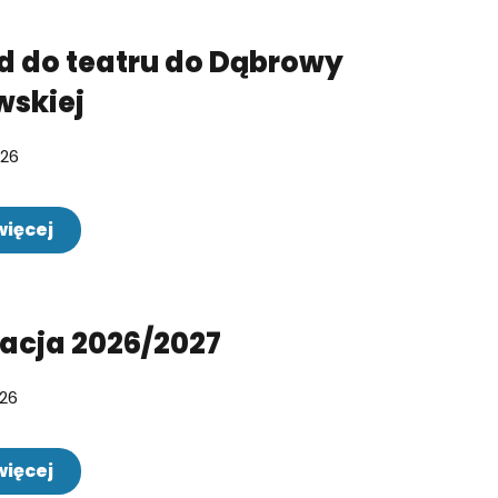
 do teatru do Dąbrowy
wskiej
026
więcej
acja 2026/2027
026
więcej