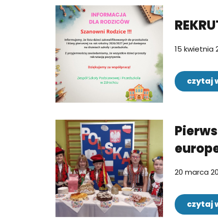
REKRU
15 kwietnia 
czytaj 
Pierws
europej
20 marca 2
czytaj 