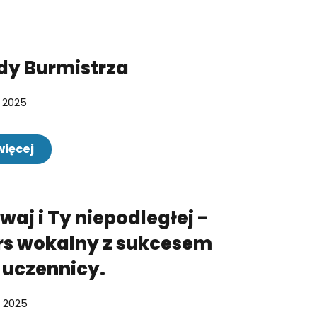
dy Burmistrza
a 2025
więcej
waj i Ty niepodległej -
rs wokalny z sukcesem
 uczennicy.
a 2025