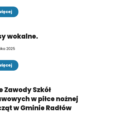
więcej
sy wokalne.
nika 2025
więcej
e Zawody Szkół
wowych w piłce nożnej
cząt w Gminie Radłów