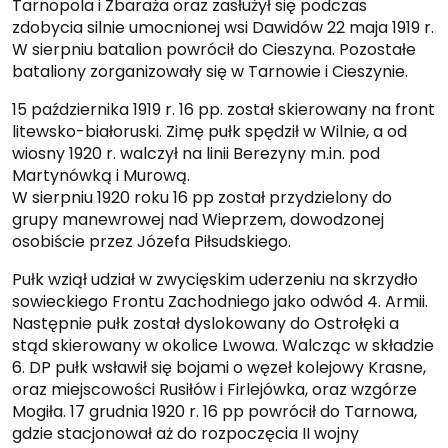
Tarnopola i Zbaraża oraz zasłużył się podczas
zdobycia silnie umocnionej wsi Dawidów 22 maja 1919 r.
W sierpniu batalion powrócił do Cieszyna. Pozostałe
bataliony zorganizowały się w Tarnowie i Cieszynie.
15 października 1919 r. 16 pp. został skierowany na front
litewsko-białoruski. Zimę pułk spędził w Wilnie, a od
wiosny 1920 r. walczył na linii Berezyny m.in. pod
Martynówką i Murową.
W sierpniu 1920 roku 16 pp został przydzielony do
grupy manewrowej nad Wieprzem, dowodzonej
osobiście przez Józefa Piłsudskiego.
Pułk wziął udział w zwycięskim uderzeniu na skrzydło
sowieckiego Frontu Zachodniego jako odwód 4. Armii.
Następnie pułk został dyslokowany do Ostrołęki a
stąd skierowany w okolice Lwowa. Walcząc w składzie
6. DP pułk wsławił się bojami o węzeł kolejowy Krasne,
oraz miejscowości Rusiłów i Firlejówka, oraz wzgórze
Mogiła. 17 grudnia 1920 r. 16 pp powrócił do Tarnowa,
gdzie stacjonował aż do rozpoczęcia II wojny