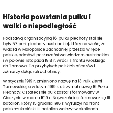
Historia powstania pułku i
walki o niepodległość
Podstawą organizacyjną 16. pułku piechoty stał się
były 57 pułk piechoty austriackiej, który na wieść, że
władza w Małopolsce Zachodniej przeszła w ręce
polskie, odmówił posłuszeństwa władzom austriackim
i w połowie listopada 1918 r. wrócił z frontu włoskiego
do Tarnowa. Do przybyłych polskich oficerów i
żołnierzy dołączali ochotnicy.
W styczniu 1919 r. zmieniono nazwę na 13 Pułk Ziemi
Tarnowskiej, a w lutym 1919 r. otrzymał nazwę 16 Pułku
Piechoty. Ostatecznie pułk został sformowany w
Cieszynie w marcu 1919 r. Najwcześniej sformował się III
batalion, który 15 grudnia 1918 r. wyruszył na front
polsko-ukraiński. III batalion walczył w okolicach