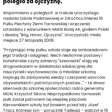
poległo za ojczyznę.
Wspomniano o poległych w trakcie uroczystego
nadania Szkole Podstawowej w Zdrochcu imienia 16
Pułku Piechoty Ziemi Tarnowskiej i wręczenia
sztandaru z wizerunkiem Matki Bożej AK, godłem Polski
i dewizą "Bóg, Honor, Ojczyzna". Uroczystość miała
miejsce 27 listopada 2008 .
"Przyjmując imię pułku, szkoła staje się ambasadorem
jego tradycji i osiągnięć. Niech niezłomne postawy i
bohaterskie czyny żołnierzy "szesnastki" stają się
drogowskazem w działalności edukacyjnej dla
nauczycieli i wychowawców, a młodzież szkolną
inspirują do zdobywania wiedzy i czerpania wzorców
obywatelskich i patriotycznych postaw..." - te słowa
skierował do szkolnej społeczności radca generalny
MON, Krzysztof Sikora. Nieprzypadkowo tarnowski
pułk został patronem tej wiejskiej placówki.
Kierownikiem szkoły był bowiem przed laty Józef
Tracz, którego syn - porucznik Tadeusz - walczył w 16