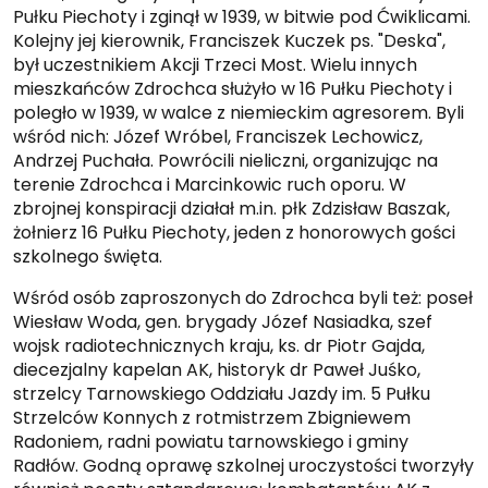
Pułku Piechoty i zginął w 1939, w bitwie pod Ćwiklicami.
Kolejny jej kierownik, Franciszek Kuczek ps. "Deska",
był uczestnikiem Akcji Trzeci Most. Wielu innych
mieszkańców Zdrochca służyło w 16 Pułku Piechoty i
poległo w 1939, w walce z niemieckim agresorem. Byli
wśród nich: Józef Wróbel, Franciszek Lechowicz,
Andrzej Puchała. Powrócili nieliczni, organizując na
terenie Zdrochca i Marcinkowic ruch oporu. W
zbrojnej konspiracji działał m.in. płk Zdzisław Baszak,
żołnierz 16 Pułku Piechoty, jeden z honorowych gości
szkolnego święta.
Wśród osób zaproszonych do Zdrochca byli też: poseł
Wiesław Woda, gen. brygady Józef Nasiadka, szef
wojsk radiotechnicznych kraju, ks. dr Piotr Gajda,
diecezjalny kapelan AK, historyk dr Paweł Juśko,
strzelcy Tarnowskiego Oddziału Jazdy im. 5 Pułku
Strzelców Konnych z rotmistrzem Zbigniewem
Radoniem, radni powiatu tarnowskiego i gminy
Radłów. Godną oprawę szkolnej uroczystości tworzyły