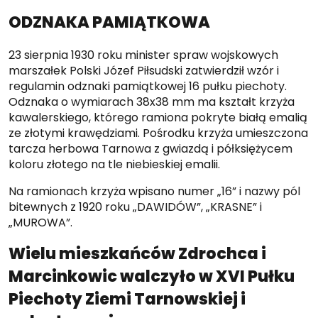
ODZNAKA PAMIĄTKOWA
23 sierpnia 1930 roku minister spraw wojskowych
marszałek Polski Józef Piłsudski zatwierdził wzór i
regulamin odznaki pamiątkowej 16 pułku piechoty.
Odznaka o wymiarach 38x38 mm ma kształt krzyża
kawalerskiego, którego ramiona pokryte białą emalią
ze złotymi krawędziami. Pośrodku krzyża umieszczona
tarcza herbowa Tarnowa z gwiazdą i półksiężycem
koloru złotego na tle niebieskiej emalii.
Na ramionach krzyża wpisano numer „16” i nazwy pól
bitewnych z 1920 roku „DAWIDÓW”, „KRASNE” i
„MUROWA”.
Wielu mieszkańców Zdrochca i
Marcinkowic walczyło w XVI Pułku
Piechoty Ziemi Tarnowskiej i