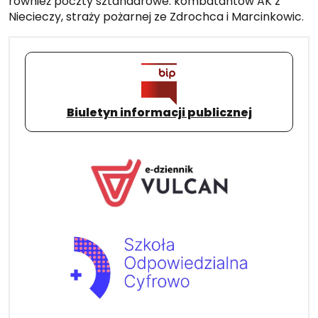
również poczty sztandarowe: kombatantów AK z
Niecieczy, straży pożarnej ze Zdrochca i Marcinkowic.
Biuletyn informacji publicznej