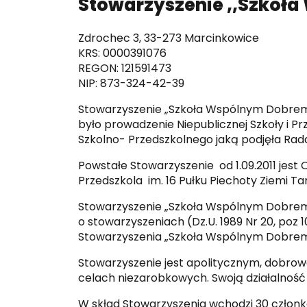
Stowarzyszenie ,,Szkoł
Zdrochec 3, 33-273 Marcinkowice
KRS: 0000391076
REGON: 121591473
NIP: 873-324-42-39
Stowarzyszenie „Szkoła Wspólnym Dobrem”
było prowadzenie Niepublicznej Szkoły i Pr
Szkolno- Przedszkolnego jaką podjęła Rada 
Powstałe Stowarzyszenie od 1.09.2011 jes
Przedszkola im. 16 Pułku Piechoty Ziemi T
Stowarzyszenie „Szkoła Wspólnym Dobrem”d
o stowarzyszeniach (Dz.U. 1989 Nr 20, poz 
Stowarzyszenia „Szkoła Wspólnym Dobre
Stowarzyszenie jest apolitycznym, dobro
celach niezarobkowych. Swoją działalność
W skład Stowarzyszenia wchodzi 30 członkó