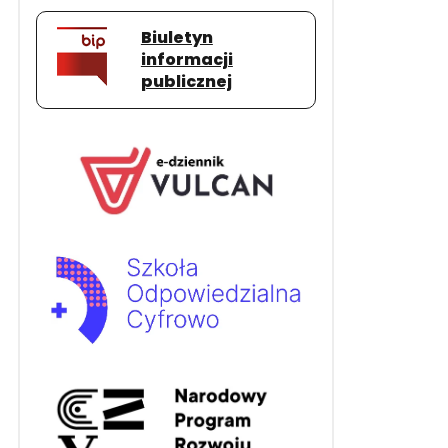
Biuletyn
informacji
publicznej