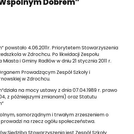
a Wspólnym Dobrem”
 powstało 4.06.2011r. Priorytetem Stowarzyszenia
zedszkola w Zdrochcu. Po likwidacji Zespołu
Miasta i Gminy Radłów w dniu 21 stycznia 2011 r.
t Organem Prowadzącym Zespół Szkoły i
arnowskiej w Zdrochcu.
ziała na mocy ustawy z dnia 07.04.1989 r. prawo
104, z późniejszymi zmianami) oraz Statutu
m”
wolnym, samorządnym i trwałym zrzeszeniem o
 prowadzi na rzecz ogółu społeczeństwa.
w.Siedzibą Stowarzyszenia jest Zespół Szkoły