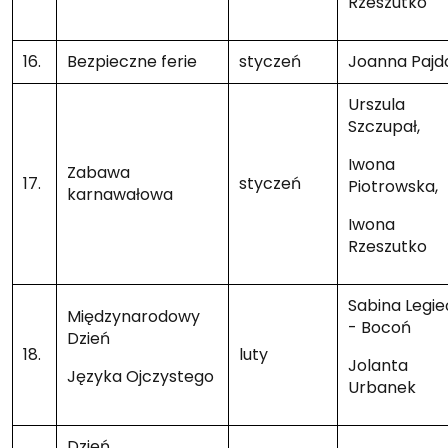
Rzeszutko
16.
Bezpieczne ferie
styczeń
Joanna Pajd
Urszula
Szczupał,
Iwona
Zabawa
17.
styczeń
Piotrowska,
karnawałowa
Iwona
Rzeszutko
Sabina Legie
Międzynarodowy
- Bocoń
Dzień
18.
luty
Jolanta
Języka Ojczystego
Urbanek
Dzień