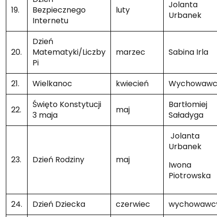
Jolanta
19.
Bezpiecznego
luty
Urbanek
Internetu
Dzień
20.
Matematyki/Liczby
marzec
Sabina Irla
Pi
21.
Wielkanoc
kwiecień
Wychowawc
Święto Konstytucji
Bartłomiej
22.
maj
3 maja
Saładyga
Jolanta
Urbanek
23.
Dzień Rodziny
maj
Iwona
Piotrowska
24.
Dzień Dziecka
czerwiec
wychowawc