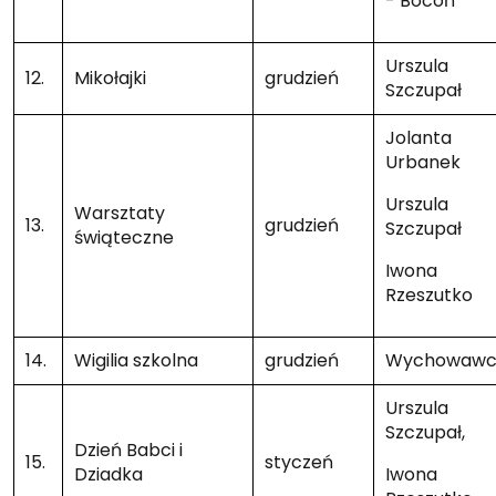
- Bocoń
Urszula
12.
Mikołajki
grudzień
Szczupał
Jolanta
Urbanek
Urszula
Warsztaty
13.
grudzień
Szczupał
świąteczne
Iwona
Rzeszutko
14.
Wigilia szkolna
grudzień
Wychowawc
Urszula
Szczupał,
Dzień Babci i
15.
styczeń
Dziadka
Iwona