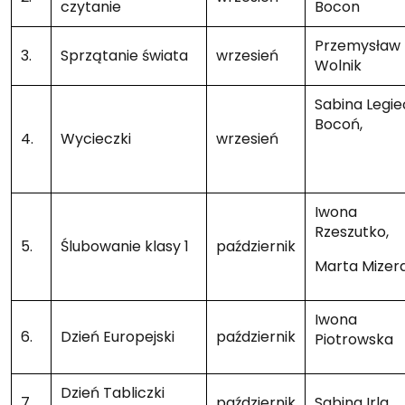
czytanie
Bocon
Przemysław
3.
Sprzątanie świata
wrzesień
Wolnik
Sabina Legie
Bocoń,
4.
Wycieczki
wrzesień
Iwona
Rzeszutko,
5.
Ślubowanie klasy 1
październik
Marta Mizer
Iwona
6.
Dzień Europejski
październik
Piotrowska
Dzień Tabliczki
7.
październik
Sabina Irla