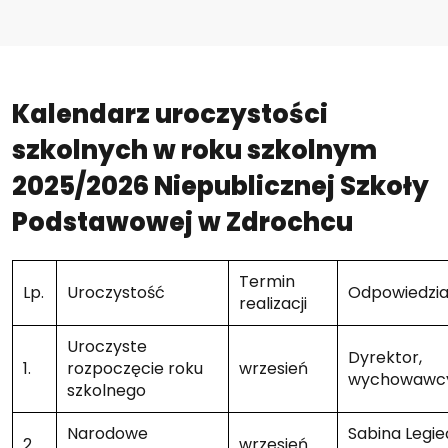
Kalendarz uroczystości
szkolnych w roku szkolnym
2025/2026 Niepublicznej Szkoły
Podstawowej w Zdrochcu
Termin
Lp.
Uroczystość
Odpowiedzia
realizacji
Uroczyste
Dyrektor,
1.
rozpoczęcie roku
wrzesień
wychowawc
szkolnego
Narodowe
Sabina Legie
2.
wrzesień