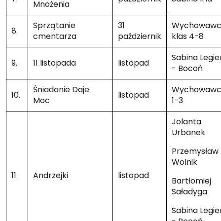
Mnożenia
Sprzątanie
31
Wychowawc
8.
cmentarza
październik
klas 4-8
Sabina Legie
9.
11 listopada
listopad
- Bocoń
Śniadanie Daje
Wychowawc
10.
listopad
Moc
1-3
Jolanta
Urbanek
Przemysław
Wolnik
11.
Andrzejki
listopad
Bartłomiej
Saładyga
Sabina Legie