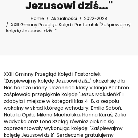
Jezusowi dziś..."
Home
Aktualności
2022-2024
XXIII Gminny Przegląd Kolęd i Pastorałek "Zaśpiewajmy
kolędę Jezusowi dziś..."
XXIII Gminny Przegląd Kolęd i Pastorałek
"Zaśpiewajmy kolędę Jezusowi dziś..." okazał się dla
Nas bardzo udany. Uczennica klasy V Kinga Pochroń
zaśpiewała przepięknie kolędę "Jezus Malusieńki" i
zdobyła I miejsce w kategorii klas 4-8, a zespołu
wokalny w skład którego wchodziły: Emilia Soboń,
Natalia Opiła, Milena Machalska, Hanna Kuraś, Zofia
Wadycka oraz Lena Szeląg również pięknie się
zaprezentowały wykonując kolędę: "Zaśpiewajmy
kolędę Jezusowi dziś". Serdecznie gratulujemy