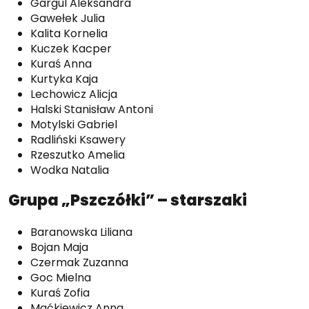
Gargul Aleksandra
Gawełek Julia
Kalita Kornelia
Kuczek Kacper
Kuraś Anna
Kurtyka Kaja
Lechowicz Alicja
Halski Stanisław Antoni
Motylski Gabriel
Radliński Ksawery
Rzeszutko Amelia
Wodka Natalia
Grupa „Pszczółki” – starszaki
Baranowska Liliana
Bojan Maja
Czermak Zuzanna
Goc Mielna
Kuraś Zofia
Maćkiewicz Anna