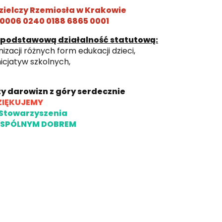
zielczy Rzemiosła w Krakowie
 0006 0240 0188 6865 0001
 podstawową działalność statutową:
izacji różnych form edukacji dzieci,
nicjatyw szkolnych,
y darowizn z góry serdecznie
ZIĘKUJEMY
Stowarzyszenia
WSPÓLNYM DOBREM