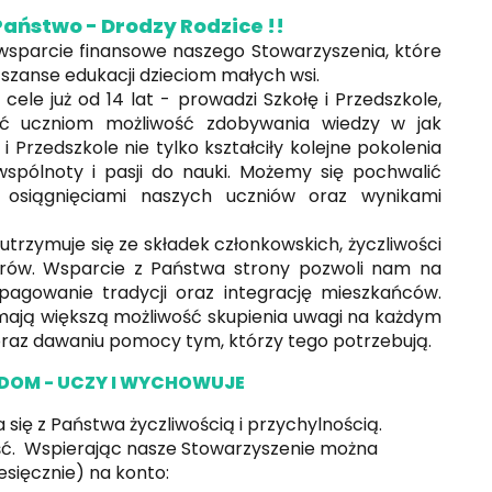
 - Drodzy Rodzice !!
arcie finansowe naszego Stowarzyszenia, które
 szanse edukacji dzieciom małych wsi.
e już od 14 lat - prowadzi Szkołę i Przedszkole,
dać uczniom możliwość zdobywania wiedzy w jak
i Przedszkole nie tylko kształciły kolejne pokolenia
 wspólnoty i pasji do nauki. Możemy się pochwalić
 osiągnięciami naszych uczniów oraz wynikami
trzymuje się ze składek członkowskich, życzliwości
rów. Wsparcie z Państwa strony pozwoli nam na
opagowanie tradycji oraz integrację mieszkańców.
mają większą możliwość skupienia uwagi na każdym
oraz dawaniu pomocy tym, którzy tego potrzebują.
 DOM - UCZY I WYCHOWUJE
ę z Państwa życzliwością i przychylnością.
ść. Wspierając nasze Stowarzyszenie można
sięcznie) na konto: