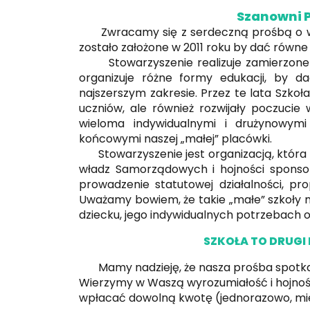
Szanowni Państwo
Zwracamy się z serdeczną prośbą o wsp
zostało założone w 2011 roku by dać równe
Stowarzyszenie realizuje zamierzone cel
organizuje różne formy edukacji, by 
najszerszym zakresie. Przez te lata Szkoła 
uczniów, ale również rozwijały poczucie
wieloma indywidualnymi i drużynowymi
końcowymi naszej „małej” placówki.
Stowarzyszenie jest organizacją, która u
władz Samorządowych i hojności sponso
prowadzenie statutowej działalności, pr
Uważamy bowiem, że takie „małe” szkoły 
dziecku, jego indywidualnych potrzebach 
SZKOŁA TO DRUGI
Mamy nadzieję, że nasza prośba spotka si
Wierzymy w Waszą wyrozumiałość i hojno
wpłacać dowolną kwotę (jednorazowo, mie