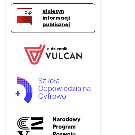
Biuletyn
informacji
publicznej