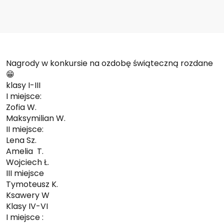
Nagrody w konkursie na ozdobę świąteczną rozdane
😁
klasy I-III
I miejsce:
Zofia W.
Maksymilian W.
II miejsce:
Lena Sz.
Amelia T.
Wojciech Ł.
III miejsce
Tymoteusz K.
Ksawery W
Klasy IV-VI
I miejsce :