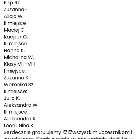
Filip Rz.
Zuzanna Ł.
Alicja W.
II miejsce
Maciej G.
Kacper G.
III miejsce
Hanna K.
Michalina W.
Klasy VII -VIII
I miejsce:
Zuzanna K.
Weronika Sz.
II miejsce:
Julia K.
Aleksandra W.
III miejsce:
Aleksandra K.
Leon i Nina K.
Serdecznie gratulujemy 👏👏wszystkim uczestnikom i